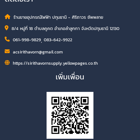
ร้านขายอุปกรณ์ไฟฟ้า ปทุมธานี - ศิริถาวร ซัพพลาย
8/4 หมู่ที่ 18 ตำบลคูคต อำเภอลำลูกกา จังหวัดปทุมธานี 12130
061-998-9829
,
083-642-9922
acsirithavorn@gmail.com
https://sirithavornsupply.yellowpages.co.th
เพิ่มเพื่อน