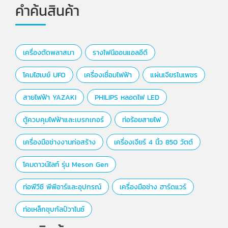
คำค้นสินค้า
เครื่องตัดพลาสมา
รางไฟนีออนแอลอีดี
โคมไฮเบย์ UFO
เครื่องเชื่อมไฟฟ้า
แผ่นเจียรไนเพชร
สายไฟฟ้า YAZAKI
PHILIPS หลอดไฟ LED
ตู้ควบคุมไฟฟ้าและเบรกเกอร์
ท่อร้อยสายไฟ
เครื่องมือช่างงานก่อสร้าง
เครื่องเจียร์ 4 นิ้ว 850 วัตต์
โคมดาวน์ไลท์ รุ่น Meson Gen
ท่อพีวีซี พีพีอาร์และอุปกรณ์
เครื่องมือช่าง ฮาร์ดแวร์
ท่อเหล็กชุบกัลป์วาไนซ์